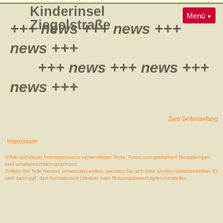
Navigation
Kinderinsel
Konzept
Galerie
Menü
überspringen
Ziegelstraße
+++ news +++ news +++
Team
Jobs
Kontakt
news +++
+++ news +++ news +++
news +++
Zum Seitenanfang
Impressum
© Alle auf dieser Internetpräsenz verwendeten Texte, Fotos und grafischen Gestaltungen
sind urheberrechtlich geschützt.
Sollten Sie Teile hiervon verwenden wollen, wenden Sie sich bitte an den Seitenbetreiber. Er
wird dann ggf. den Kontakt zum Urheber oder Nutzungsberechtigten herstellen.